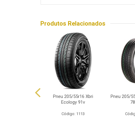
Produtos Relacionados
05/55r16 Barun
Pneu 205/55r16 Xbri
Pneu 205/55
uris 3hm 91v
Ecology 91v
78
digo: 16877
Código: 1113
Códig