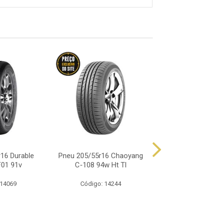
16 Durable
Pneu 205/55r16 Chaoyang
Pneu 205/55r16
F01 91v
C-108 94w Ht Tl
Rp68 91
 14069
Código: 14244
Código: 15