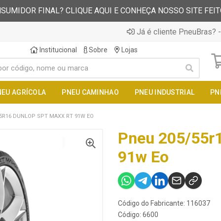
SUMIDOR FINAL? CLIQUE AQUI E CONHEÇA NOSSO SITE FEI
Já é cliente PneuBras? -
Institucional
Sobre
Lojas
NEU AGRÍCOLA
PNEU CAMINHAO
PNEU INDUSTRIAL
PN
5R16 DUNLOP SPT MAXX RT 91W EO
Pneu 205/55r1
91w Eo
Código do Fabricante: 116037
Código: 6600