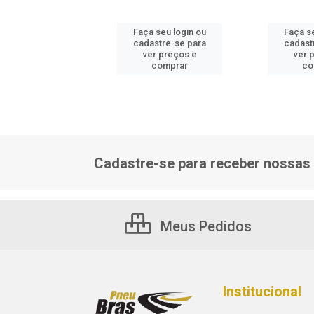
 seu login ou
Faça seu login ou
Faça s
astre-se para
cadastre-se para
cadast
er preços e
ver preços e
ver 
comprar
comprar
co
Cadastre-se para receber nossas 
Meus Pedidos
Institucional