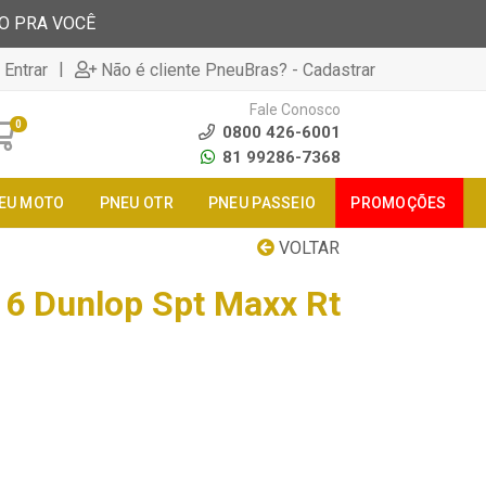
TO PRA VOCÊ
|
 Entrar
Não é cliente PneuBras? - Cadastrar
Fale Conosco
0
0800 426-6001
81 99286-7368
EU MOTO
PNEU OTR
PNEU PASSEIO
PROMOÇÕES
VOLTAR
6 Dunlop Spt Maxx Rt