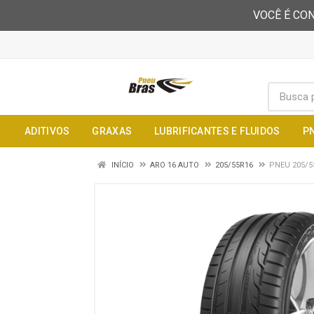
VOCÊ É CON
ADITIVOS
GRAXAS
LUBRIFICANTES E FLUIDOS
P
INÍCIO
ARO 16 AUTO
205/55R16
PNEU 205/5