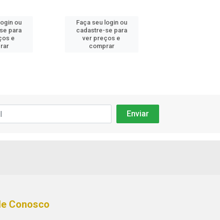
login ou
Faça seu login ou
Faça seu log
se para
cadastre-se para
cadastre-se
ços e
ver preços e
ver preços
rar
comprar
compra
le Conosco