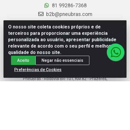
81 99286-7368
b2b@pneubras.com
sac@pneubras.com.br
O nosso site coleta cookies próprios e de
Instagram
terceiros para proporcionar uma experiência
personalizada ao usuário, apresentar publicidade
Facebook
relevante de acordo com o seu perfil e melhorar a
Privacidade e Dados (DPO):
qualidade do nosso site.
dpo.pneubras@pneubras.com
Aceito
Negar não essenciais
Preferências de Cookies
PneuBras - Rodovia BR-101, KM 82 - Prazeres,
Jaboatão dos Guararapes/PE - CEP 54.335-000 - CNPJ
08.678.386/0001-05 - Pneubras Comércio de Pneus
Ltda