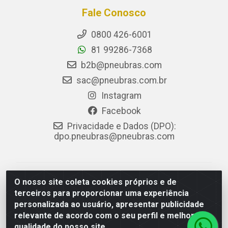
Fale Conosco
0800 426-6001
81 99286-7368
b2b@pneubras.com
sac@pneubras.com.br
Instagram
Facebook
Privacidade e Dados (DPO):
dpo.pneubras@pneubras.com
PneuBras - Rodovia BR-101, KM 82 - Prazeres,
O nosso site coleta cookies próprios e de
Jaboatão dos Guararapes/PE - CEP 54.335-000 - CNPJ
terceiros para proporcionar uma experiência
08.678.386/0001-05 - Pneubras Comércio de Pneus
personalizada ao usuário, apresentar publicidade
Ltda
relevante de acordo com o seu perfil e melhorar a
qualidade do nosso site.