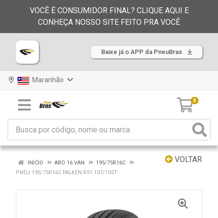
VOCÊ É CONSUMIDOR FINAL? CLIQUE AQUI E
CONHEÇA NOSSO SITE FEITO PRA VOCÊ
Baixe já o APP da PneuBras
Maranhão
0
VOLTAR
INÍCIO
ARO 16 VAN
195/75R16C
PNEU 195/75R16C FALKEN R51 107/105T