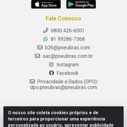
Fale Conosco
0800 426-6001
81 99286-7368
b2b@pneubras.com
sac@pneubras.com.br
Instagram
Facebook
Privacidade e Dados (DPO):
dpo.pneubras@pneubras.com
PneuBras - Rodovia BR-101, KM 82 - Prazeres,
O nosso site coleta cookies próprios e de
Jaboatão dos Guararapes/PE - CEP 54.335-000 - CNPJ
terceiros para proporcionar uma experiência
08.678.386/0001-05 - Pneubras Comércio de Pneus
personalizada ao usuário, apresentar publicidade