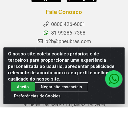
Fale Conosco
0800 426-6001
81 99286-7368
b2b@pneubras.com
sac@pneubras.com.br
O nosso site coleta cookies próprios e de
Instagram
terceiros para proporcionar uma experiência
personalizada ao usuário, apresentar publicidade
Facebook
relevante de acordo com o seu perfil e melhorar a
Privacidade e Dados (DPO):
qualidade do nosso site.
dpo.pneubras@pneubras.com
Aceito
Negar não essenciais
Preferências de Cookies
PneuBras - Rodovia BR-101, KM 82 - Prazeres,
Jaboatão dos Guararapes/PE - CEP 54.335-000 - CNPJ
08.678.386/0001-05 - Pneubras Comércio de Pneus
Ltda