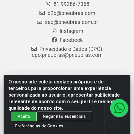
81 99286-7368
b2b@pneubras.com
sac@pneubras.com.br
Instagram
Facebook
Privacidade e Dados (DPO):
dpo.pneubras@pneubras.com
PneuBras - Rodovia BR-101, KM 82 - Prazeres,
O nosso site coleta cookies próprios e de
Jaboatão dos Guararapes/PE - CEP 54.335-000 - CNPJ
terceiros para proporcionar uma experiência
08.678.386/0001-05 - Pneubras Comércio de Pneus
personalizada ao usuário, apresentar publicidade
Ltda
relevante de acordo com o seu perfil e melhorar a
qualidade do nosso site.
Aceito
Negar não essenciais
Preferências de Cookies