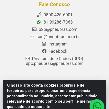
Fale Conosco
0800 426-6001
81 99286-7368
b2b@pneubras.com
sac@pneubras.com.br
Instagram
Facebook
Privacidade e Dados (DPO):
dpo.pneubras@pneubras.com
PneuBras - Rodovia BR-101, KM 82 - Prazeres,
O nosso site coleta cookies próprios e de
Jaboatão dos Guararapes/PE - CEP 54.335-000 - CNPJ
terceiros para proporcionar uma experiência
08.678.386/0001-05 - Pneubras Comércio de Pneus
personalizada ao usuário, apresentar publicidade
Ltda
relevante de acordo com o seu perfil e melhorar a
qualidade do nosso site.