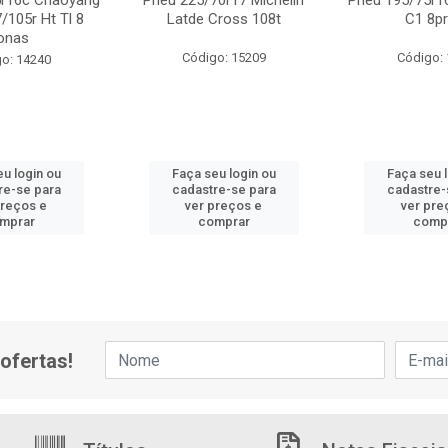
5r16c Chaoyang
Pneu 225/70r17 Michelin
Pneu 195/75r1
/105r Ht Tl 8
Latde Cross 108t
C1 8pr
onas
Código: 15209
Código:
o: 14240
u login ou
Faça seu login ou
Faça seu 
re-se para
cadastre-se para
cadastre-
preços e
ver preços e
ver pre
mprar
comprar
comp
ofertas!