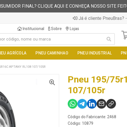
SUMIDOR FINAL? CLIQUE AQUI E CONHEÇA NOSSO SITE FEI
Já é cliente PneuBras? -
Institucional
Sobre
Lojas
NEU AGRÍCOLA
PNEU CAMINHAO
PNEU INDUSTRIAL
PN
5R16C APTANY RL108 107/105R
Pneu 195/75r1
107/105r
Código do Fabricante: 2468
Código: 10879