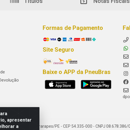
Títulos
Notas Fiscais
Formas de Pagamento
Fa
Site Seguro
Baixe o APP da PneuBras
ade
 Devolução
dpo
para
io, apresentar
elhorar a
res, Jaboatão dos Guararapes/PE - CEP 54.335-000 - CNPJ 08.678.386/