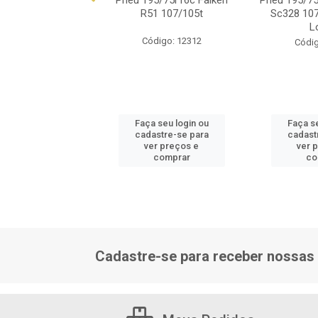
5/75r16c 8 Lonas
Pneu 195/75r16c Falken
Pneu 195/7
 Forza Van F1
R51 107/105t
Sc328 107
L
ódigo: 8597
Código: 12312
Códig
 seu login ou
Faça seu login ou
Faça se
astre-se para
cadastre-se para
cadast
er preços e
ver preços e
ver 
comprar
comprar
co
Cadastre-se para receber nossas 