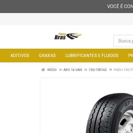
VOCÊ É CON
ADITIVOS
GRAXAS
LUBRIFICANTES E FLUIDOS
P
INÍCIO
ARO 16 VAN
195/75R16C
PNEU 195/7