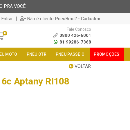
TO PRA VOCÊ
|
 Entrar
Não é cliente PneuBras? - Cadastrar
Fale Conosco
0
0800 426-6001
81 99286-7368
EU MOTO
PNEU OTR
PNEU PASSEIO
PROMOÇÕES
VOLTAR
6c Aptany Rl108