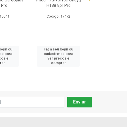
6c Cargoplus
Pneu 195/75r16c Chayg
Pneu 195/75r16 O
 Prd
H188 8pr Prd
02 107/105r 8
 15541
Código: 17472
Código: 85
login ou
Faça seu login ou
Faça seu log
se para
cadastre-se para
cadastre-se 
ços e
ver preços e
ver preços
rar
comprar
comprar