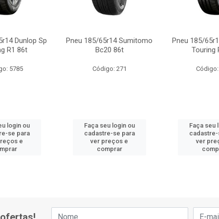
5r14 Dunlop Sp
Pneu 185/65r14 Sumitomo
Pneu 185/65r1
ng R1 86t
Bc20 86t
Touring 
go: 5785
Código: 271
Código:
u login ou
Faça seu login ou
Faça seu 
re-se para
cadastre-se para
cadastre-
preços e
ver preços e
ver pre
mprar
comprar
comp
ofertas!