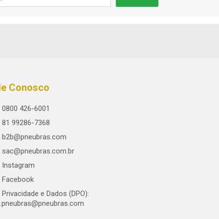
le Conosco
0800 426-6001
81 99286-7368
b2b@pneubras.com
sac@pneubras.com.br
Instagram
Facebook
Privacidade e Dados (DPO):
.pneubras@pneubras.com