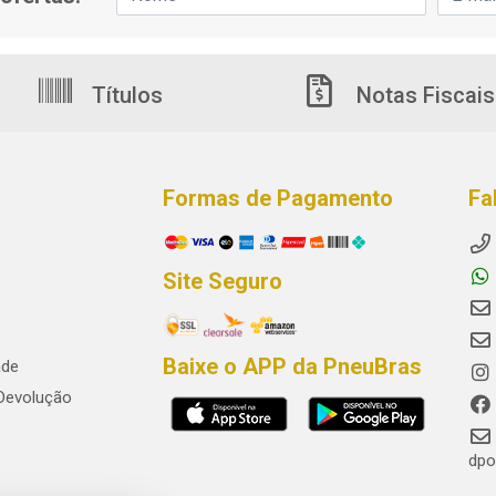
Títulos
Notas Fiscais
Formas de Pagamento
Fa
Site Seguro
Baixe o APP da PneuBras
ade
 Devolução
dpo