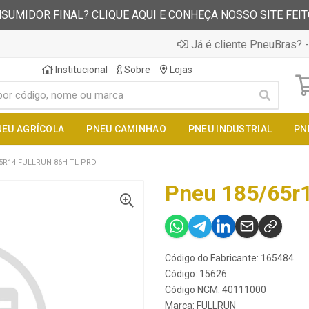
SUMIDOR FINAL? CLIQUE AQUI E CONHEÇA NOSSO SITE FEI
Já é cliente PneuBras? -
Institucional
Sobre
Lojas
NEU AGRÍCOLA
PNEU CAMINHAO
PNEU INDUSTRIAL
PN
5R14 FULLRUN 86H TL PRD
Pneu 185/65r1
Código do Fabricante: 165484
Código: 15626
Código NCM: 40111000
Marca:
FULLRUN