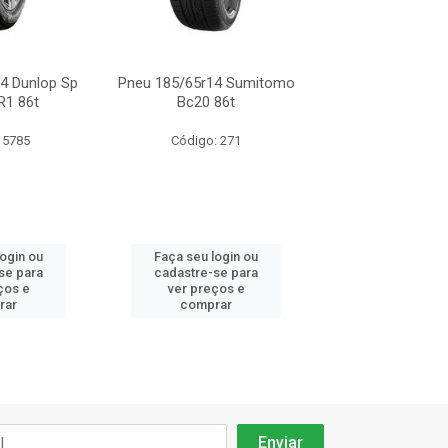
4 Dunlop Sp
Pneu 185/65r14 Sumitomo
Pneu 185/65r14 
R1 86t
Bc20 86t
Touring R1
 5785
Código: 271
Código: 57
login ou
Faça seu login ou
Faça seu log
se para
cadastre-se para
cadastre-se 
ços e
ver preços e
ver preços
rar
comprar
comprar