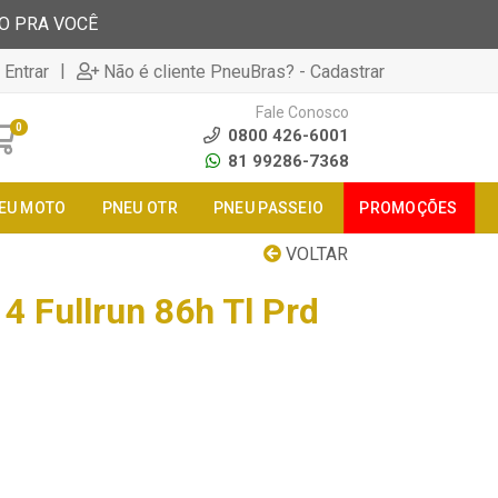
TO PRA VOCÊ
|
 Entrar
Não é cliente PneuBras? - Cadastrar
Fale Conosco
0
0800 426-6001
81 99286-7368
EU MOTO
PNEU OTR
PNEU PASSEIO
PROMOÇÕES
VOLTAR
4 Fullrun 86h Tl Prd