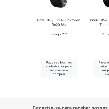
/65r14 Dunlop Sp
Pneu 185/65r14 Sumitomo
Pneu 185/6
ring R1 86t
Bc20 86t
Touri
ódigo: 5785
Código: 271
Códi
 seu login ou
Faça seu login ou
Faça se
astre-se para
cadastre-se para
cadast
er preços e
ver preços e
ver 
comprar
comprar
co
Cadastre-se para receber nossas 