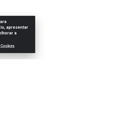
para
io, apresentar
elhorar a
 Cookies