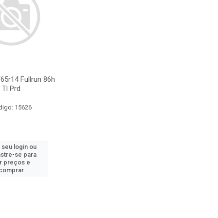
65r14 Fullrun 86h
Tl Prd
digo: 15626
 seu login ou
stre-se para
r preços e
comprar