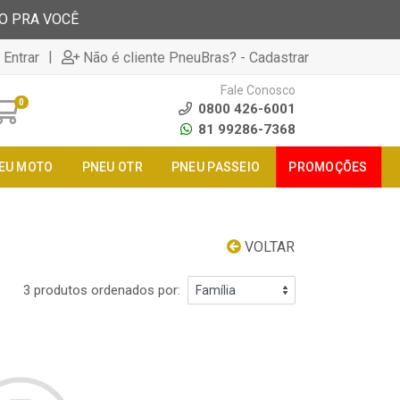
TO PRA VOCÊ
|
 Entrar
Não é cliente PneuBras? - Cadastrar
Fale Conosco
0
0800 426-6001
81 99286-7368
EU MOTO
PNEU OTR
PNEU PASSEIO
PROMOÇÕES
VOLTAR
3 produtos ordenados por: