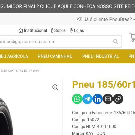
SUMIDOR FINAL? CLIQUE AQUI E CONHEÇA NOSSO SITE FEI
Já é cliente PneuBras? -
Institucional
Sobre
Lojas
NEU AGRÍCOLA
PNEU CAMINHAO
PNEU INDUSTRIAL
PN
0R15 KAYTOON RP68 84H
Pneu 185/60r
Código do Fabricante: 185/60R
Código: 15072
Código NCM: 40111000
Marca:
KAYTOON