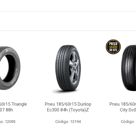
0r15 Triangle
Pneu 185/60r15 Dunlop
Pneu 185/60r
07 88h
Ec300 84h (Toyota)Z
City Dc
o: 12093
Código: 13194
Código: