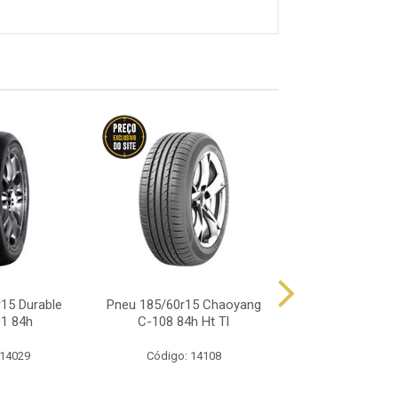
15 Durable
Pneu 185/60r15 Chaoyang
Pneu 185/60r15 
01 84h
C-108 84h Ht Tl
Tc101 8
 14029
Código: 14108
Código: 27