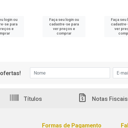
eu login ou
Faça seu login ou
Faça seu 
re-se para
cadastre-se para
cadastre-
preços e
ver preços e
ver pre
mprar
comprar
comp
ofertas!
Títulos
Notas Fiscais
Formas de Pagamento
Fa