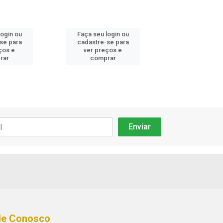
login ou
Faça seu login ou
Faça seu log
se para
cadastre-se para
cadastre-se
ços e
ver preços e
ver preços
rar
comprar
compra
le Conosco