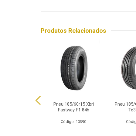
Produtos Relacionados
5/60r15 Austone
Pneu 185/60r15 Xbri
Pneu 185/6
p-801 84h
Fastway F1 84h
Te3
ódigo: 2046
Código: 10390
Códig