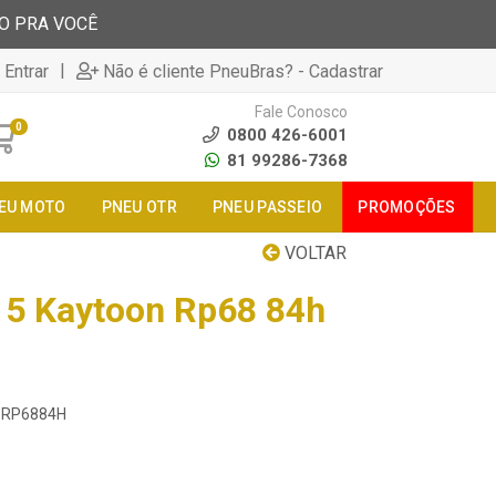
TO PRA VOCÊ
|
 Entrar
Não é cliente PneuBras? - Cadastrar
Fale Conosco
0
0800 426-6001
81 99286-7368
EU MOTO
PNEU OTR
PNEU PASSEIO
PROMOÇÕES
VOLTAR
15 Kaytoon Rp68 84h
15RP6884H