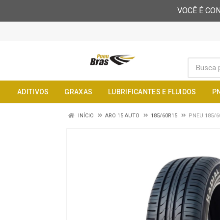
VOCÊ É CON
ADITIVOS
GRAXAS
LUBRIFICANTES E FLUIDOS
P
INÍCIO
ARO 15 AUTO
185/60R15
PNEU 185/6