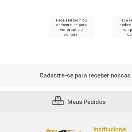
 seu login ou
Faça seu login ou
Faça s
astre-se para
cadastre-se para
cadast
er preços e
ver preços e
ver 
comprar
comprar
co
Cadastre-se para receber nossas 
Meus Pedidos
Institucional