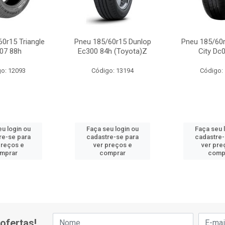
0r15 Triangle
Pneu 185/60r15 Dunlop
Pneu 185/60r
07 88h
Ec300 84h (Toyota)Z
City Dc
o: 12093
Código: 13194
Código:
eu login ou
Faça seu login ou
Faça seu 
re-se para
cadastre-se para
cadastre-
preços e
ver preços e
ver pre
mprar
comprar
comp
ofertas!