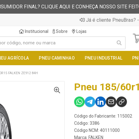
SUMIDOR FINAL? CLIQUE AQUI E CONHEÇA NOSSO SITE FEI
Já é cliente PneuBras? -
Institucional
Sobre
Lojas
NEU AGRÍCOLA
PNEU CAMINHAO
PNEU INDUSTRIAL
PN
0R15 FALKEN ZE912 84H
Pneu 185/60r1
Código do Fabricante: 115002
Código: 3386
Código NCM: 40111000
Marca:
FALKEN