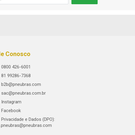
le Conosco
0800 426-6001
81 99286-7368
b2b@pneubras.com
sac@pneubras.com.br
Instagram
Facebook
Privacidade e Dados (DPO):
.pneubras@pneubras.com