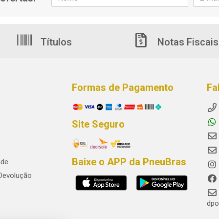
Títulos
Notas Fiscais
Formas de Pagamento
Fa
Site Seguro
Baixe o APP da PneuBras
ade
 Devolução
dpo