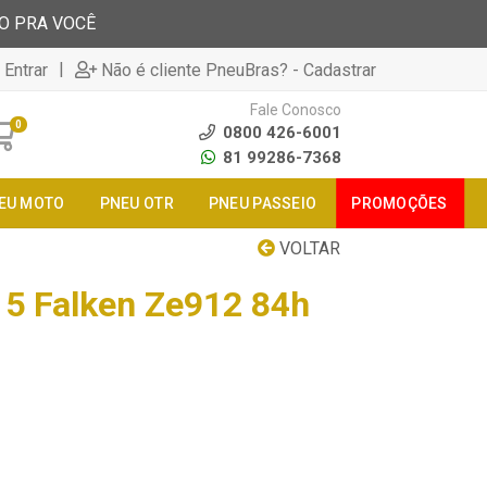
TO PRA VOCÊ
|
 Entrar
Não é cliente PneuBras? - Cadastrar
Fale Conosco
0
0800 426-6001
81 99286-7368
EU MOTO
PNEU OTR
PNEU PASSEIO
PROMOÇÕES
VOLTAR
5 Falken Ze912 84h