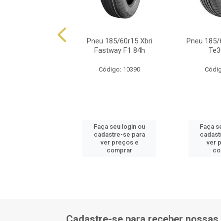
/60r15 Xbri Extra
Pneu 185/60r15 Xbri
Pneu 185/6
Load 88h
Fastway F1 84h
Te3
digo: 16753
Código: 10390
Códig
 seu login ou
Faça seu login ou
Faça s
astre-se para
cadastre-se para
cadast
er preços e
ver preços e
ver 
comprar
comprar
co
Cadastre-se para receber nossas 