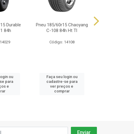
15 Durable
Pneu 185/60r15 Chaoyang
Pneu 185/60r15
01 84h
C-108 84h Ht Tl
Rp68 84
 14029
Código: 14108
Código: 15
login ou
Faça seu login ou
Faça seu log
se para
cadastre-se para
cadastre-se
ços e
ver preços e
ver preços
rar
comprar
compra