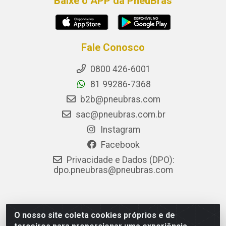
Baixe o APP da PneuBras
Fale Conosco
0800 426-6001
81 99286-7368
b2b@pneubras.com
sac@pneubras.com.br
Instagram
Facebook
Privacidade e Dados (DPO):
dpo.pneubras@pneubras.com
PneuBras - Rodovia BR-101, KM 82 - Prazeres,
O nosso site coleta cookies próprios e de
Jaboatão dos Guararapes/PE - CEP 54.335-000 - CNPJ