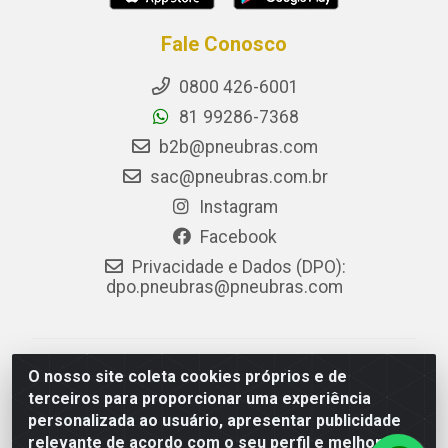
Fale Conosco
0800 426-6001
81 99286-7368
b2b@pneubras.com
sac@pneubras.com.br
Instagram
Facebook
Privacidade e Dados (DPO):
dpo.pneubras@pneubras.com
PneuBras - Rodovia BR-101, KM 82 - Prazeres,
O nosso site coleta cookies próprios e de
Jaboatão dos Guararapes/PE - CEP 54.335-000 - CNPJ
terceiros para proporcionar uma experiência
08.678.386/0001-05 - Pneubras Comércio de Pneus
personalizada ao usuário, apresentar publicidade
Ltda
relevante de acordo com o seu perfil e melhorar a