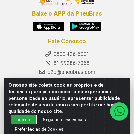
Baixe o APP da PneuBras
Fale Conosco
0800 426-6001
81 99286-7368
b2b@pneubras.com
sac@pneubras.com.br
O nosso site coleta cookies próprios e de
Instagram
terceiros para proporcionar uma experiência
personalizada ao usuário, apresentar publicidade
Facebook
relevante de acordo com o seu perfil e melhorar a
Privacidade e Dados (DPO):
qualidade do nosso site.
dpo.pneubras@pneubras.com
Aceito
Negar não essenciais
Preferências de Cookies