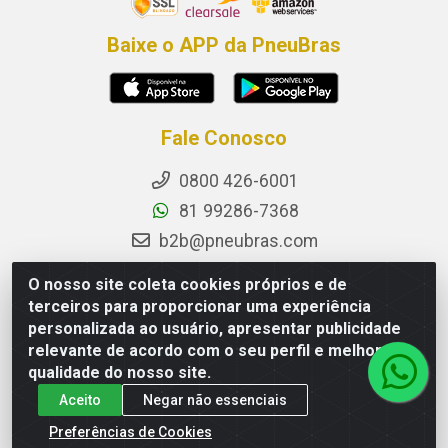
Baixe o APP da PneuBras
Fale Conosco
0800 426-6001
81 99286-7368
b2b@pneubras.com
sac@pneubras.com.br
O nosso site coleta cookies próprios e de
Instagram
terceiros para proporcionar uma experiência
personalizada ao usuário, apresentar publicidade
Facebook
relevante de acordo com o seu perfil e melhorar a
Privacidade e Dados (DPO):
qualidade do nosso site.
dpo.pneubras@pneubras.com
Aceito
Negar não essenciais
Preferências de Cookies