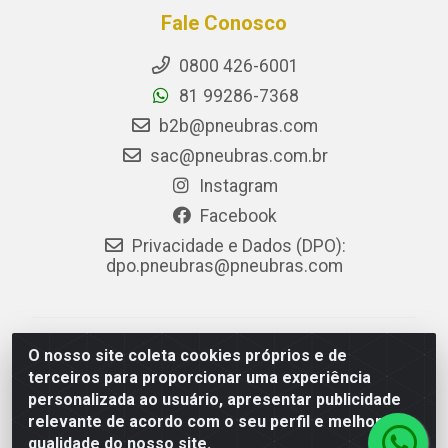
Fale Conosco
0800 426-6001
81 99286-7368
b2b@pneubras.com
sac@pneubras.com.br
Instagram
Facebook
Privacidade e Dados (DPO):
dpo.pneubras@pneubras.com
PneuBras - Rodovia BR-101, KM 82 - Prazeres,
O nosso site coleta cookies próprios e de
Jaboatão dos Guararapes/PE - CEP 54.335-000 - CNPJ
terceiros para proporcionar uma experiência
08.678.386/0001-05 - Pneubras Comércio de Pneus
personalizada ao usuário, apresentar publicidade
Ltda
relevante de acordo com o seu perfil e melhorar a
qualidade do nosso site.