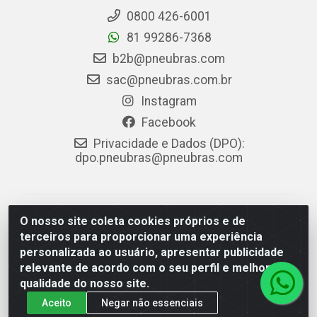
0800 426-6001
81 99286-7368
b2b@pneubras.com
sac@pneubras.com.br
Instagram
Facebook
Privacidade e Dados (DPO):
dpo.pneubras@pneubras.com
PneuBras - Rodovia BR-101, KM 82 - Prazeres,
O nosso site coleta cookies próprios e de
Jaboatão dos Guararapes/PE - CEP 54.335-000 - CNPJ
terceiros para proporcionar uma experiência
08.678.386/0001-05 - Pneubras Comércio de Pneus
personalizada ao usuário, apresentar publicidade
Ltda
relevante de acordo com o seu perfil e melhorar a
qualidade do nosso site.
Aceito
Negar não essenciais