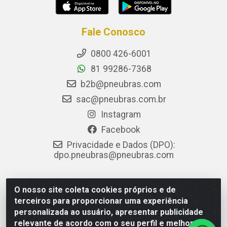
Fale Conosco
0800 426-6001
81 99286-7368
b2b@pneubras.com
sac@pneubras.com.br
Instagram
Facebook
Privacidade e Dados (DPO):
dpo.pneubras@pneubras.com
O nosso site coleta cookies próprios e de
PneuBras - Rodovia BR-101, KM 82 - Prazeres, Jaboatão dos
terceiros para proporcionar uma experiência
Guararapes/PE - CEP 54.335-000 - CNPJ 08.678.386/0001-05
personalizada ao usuário, apresentar publicidade
- Pneubras Comércio de Pneus Ltda
relevante de acordo com o seu perfil e melhorar a