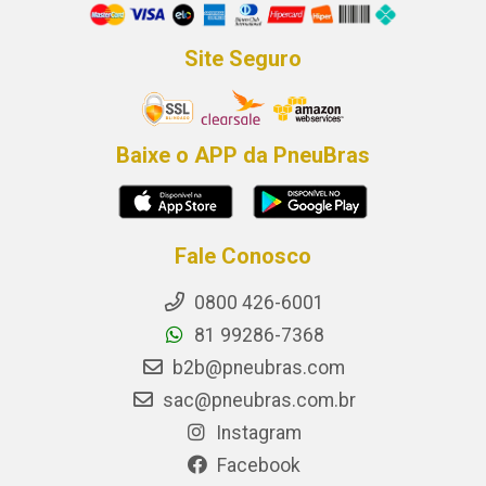
Site Seguro
Baixe o APP da PneuBras
Fale Conosco
0800 426-6001
81 99286-7368
b2b@pneubras.com
sac@pneubras.com.br
Instagram
Facebook