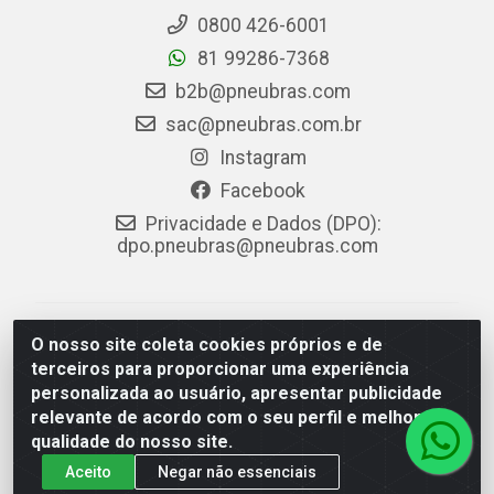
0800 426-6001
81 99286-7368
b2b@pneubras.com
sac@pneubras.com.br
Instagram
Facebook
Privacidade e Dados (DPO):
dpo.pneubras@pneubras.com
PneuBras - Rodovia BR-101, KM 82 - Prazeres,
O nosso site coleta cookies próprios e de
Jaboatão dos Guararapes/PE - CEP 54.335-000 - CNPJ
terceiros para proporcionar uma experiência
08.678.386/0001-05 - Pneubras Comércio de Pneus
personalizada ao usuário, apresentar publicidade
Ltda
relevante de acordo com o seu perfil e melhorar a
qualidade do nosso site.
Aceito
Negar não essenciais