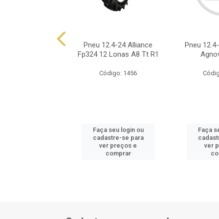
4-24 Jk Field King
Pneu 12.4-24 Alliance
Pneu 12.4-
12 Lonas Tt
Fp324 12 Lonas A8 Tt R1
Agnov
ódigo: 8879
Código: 1456
Códig
 seu login ou
Faça seu login ou
Faça se
astre-se para
cadastre-se para
cadast
er preços e
ver preços e
ver 
comprar
comprar
co