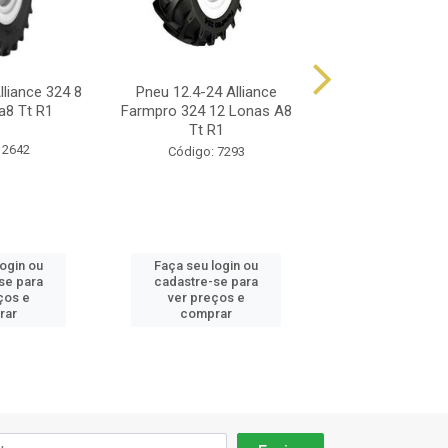
lliance 324 8
Pneu 12.4-24 Alliance
Pneu 12.4-24 Jk F
a8 Tt R1
Farmpro 324 12 Lonas A8
R1 12 Lona
Tt R1
 2642
Código: 88
Código: 7293
login ou
Faça seu login ou
Faça seu log
se para
cadastre-se para
cadastre-se 
ços e
ver preços e
ver preços
rar
comprar
comprar