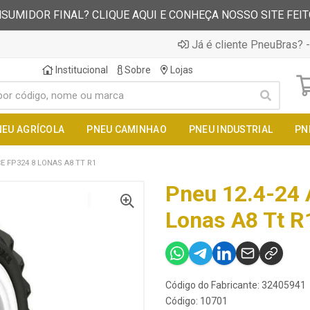
SUMIDOR FINAL? CLIQUE AQUI E CONHEÇA NOSSO SITE FEI
Já é cliente PneuBras? -
Institucional
Sobre
Lojas
NEU AGRÍCOLA
PNEU CAMINHAO
PNEU INDUSTRIAL
PN
CE FP324 8 LONAS A8 TT R1
Pneu 12.4-24 
Lonas A8 Tt R
Código do Fabricante: 32405941
Código: 10701