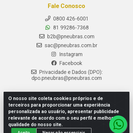
Fale Conosco
0800 426-6001
81 99286-7368
b2b@pneubras.com
sac@pneubras.com.br
Instagram
Facebook
Privacidade e Dados (DPO):
dpo.pneubras@pneubras.com
O nosso site coleta cookies próprios e de
PneuBras - Rodovia BR-101, KM 82 - Prazeres, Jaboatão dos
terceiros para proporcionar uma experiência
Guararapes/PE - CEP 54.335-000 - CNPJ 08.678.386/0001-05
personalizada ao usuário, apresentar publicidade
- Pneubras Comércio de Pneus Ltda
relevante de acordo com o seu perfil e melhorar a
qualidade do nosso site.
Aceito
Negar não essenciais