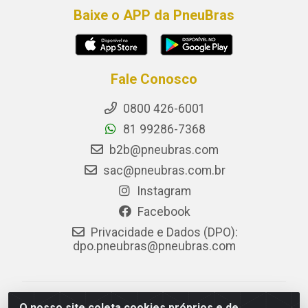
Baixe o APP da PneuBras
Fale Conosco
0800 426-6001
81 99286-7368
b2b@pneubras.com
sac@pneubras.com.br
Instagram
Facebook
Privacidade e Dados (DPO):
dpo.pneubras@pneubras.com
PneuBras - Rodovia BR-101, KM 82 - Prazeres,
O nosso site coleta cookies próprios e de