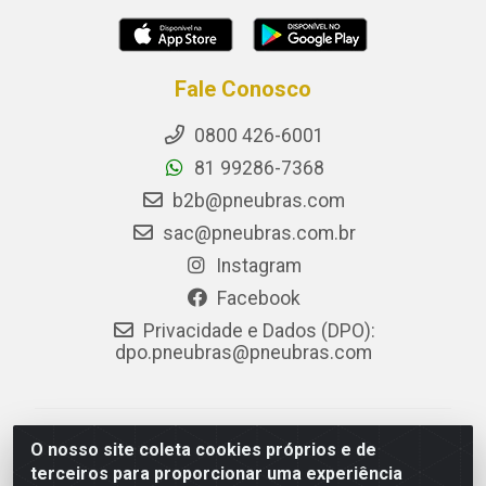
Fale Conosco
0800 426-6001
81 99286-7368
b2b@pneubras.com
sac@pneubras.com.br
Instagram
Facebook
Privacidade e Dados (DPO):
dpo.pneubras@pneubras.com
PneuBras - Rodovia BR-101, KM 82 - Prazeres,
O nosso site coleta cookies próprios e de
Jaboatão dos Guararapes/PE - CEP 54.335-000 - CNPJ
terceiros para proporcionar uma experiência