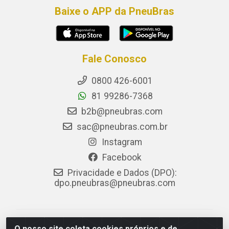
Baixe o APP da PneuBras
Fale Conosco
0800 426-6001
81 99286-7368
b2b@pneubras.com
sac@pneubras.com.br
Instagram
Facebook
Privacidade e Dados (DPO):
dpo.pneubras@pneubras.com
PneuBras - Rodovia BR-101, KM 82 - Prazeres,
O nosso site coleta cookies próprios e de