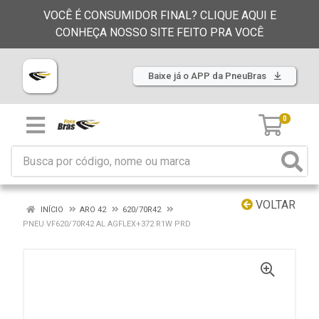
VOCÊ É CONSUMIDOR FINAL? CLIQUE AQUI E
CONHEÇA NOSSO SITE FEITO PRA VOCÊ
Baixe já o APP da PneuBras
0
VOLTAR
INÍCIO
ARO 42
620/70R42
PNEU VF620/70R42 AL AGFLEX+372 R1W PRD