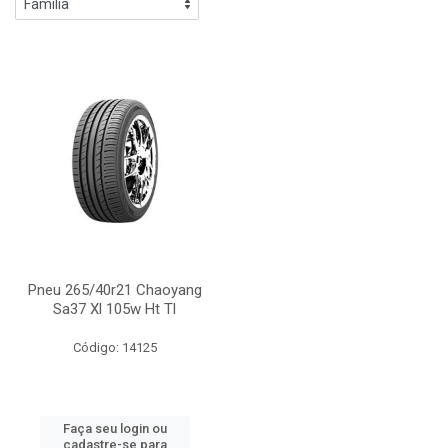
Pneu 265/40r21 Chaoyang
Sa37 Xl 105w Ht Tl
Código: 14125
Faça seu login ou
cadastre-se para