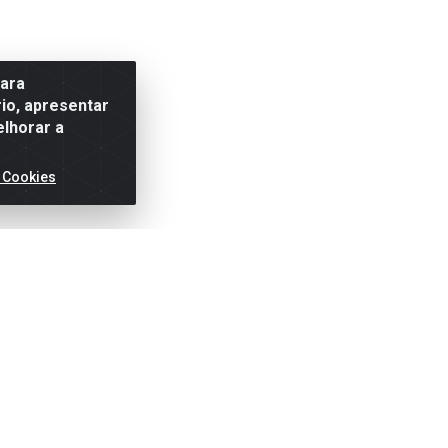
para
io, apresentar
elhorar a
 Cookies