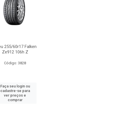
u 255/60r17 Falken
Ze912 106h Z
Código: 3828
Faça seu login ou
cadastre-se para
ver preços e
comprar