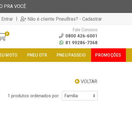
TO PRA VOCÊ
|
 Entrar
Não é cliente PneuBras? - Cadastrar
Fale Conosco
0
0800 426-6001
81 99286-7368
EU MOTO
PNEU OTR
PNEU PASSEIO
PROMOÇÕES
VOLTAR
1 produtos ordenados por: