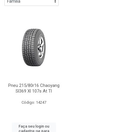
Pneu 215/80r16 Chaoyang
Sl369 Xl 107s At Tl
Código: 14247
Faça seu login ou
cadastre-se para