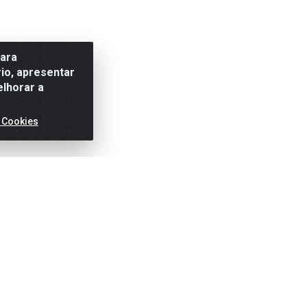
para
io, apresentar
elhorar a
 Cookies