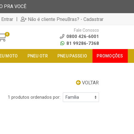
TO PRA VOCÊ
|
 Entrar
Não é cliente PneuBras? - Cadastrar
Fale Conosco
0
0800 426-6001
81 99286-7368
EU MOTO
PNEU OTR
PNEU PASSEIO
PROMOÇÕES
VOLTAR
1 produtos ordenados por: