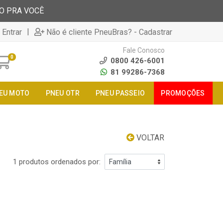
TO PRA VOCÊ
|
 Entrar
Não é cliente PneuBras? - Cadastrar
Fale Conosco
0
0800 426-6001
81 99286-7368
EU MOTO
PNEU OTR
PNEU PASSEIO
PROMOÇÕES
VOLTAR
1 produtos ordenados por: