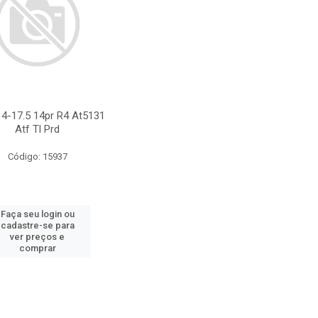
4-17.5 14pr R4 At5131
Atf Tl Prd
Código: 15937
Faça seu login ou
cadastre-se para
ver preços e
comprar