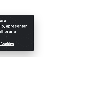
para
io, apresentar
elhorar a
 Cookies