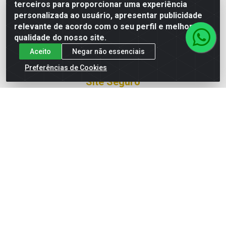
terceiros para proporcionar uma experiência
Trabalhe Conosco
personalizada ao usuário, apresentar publicidade
relevante de acordo com o seu perfil e melhorar a
Formas de Pagamento
qualidade do nosso site.
Aceito
Negar não essenciais
Preferências de Cookies
Site Seguro
Baixe o APP da PneuBras
Fale Conosco
0800 426-6001
81 99286-7368