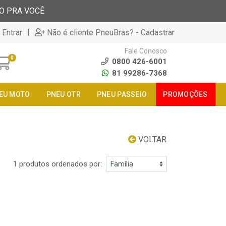
TO PRA VOCÊ
|
 Entrar
Não é cliente PneuBras? - Cadastrar
Fale Conosco
0
0800 426-6001
81 99286-7368
EU MOTO
PNEU OTR
PNEU PASSEIO
PROMOÇÕES
VOLTAR
1 produtos ordenados por: