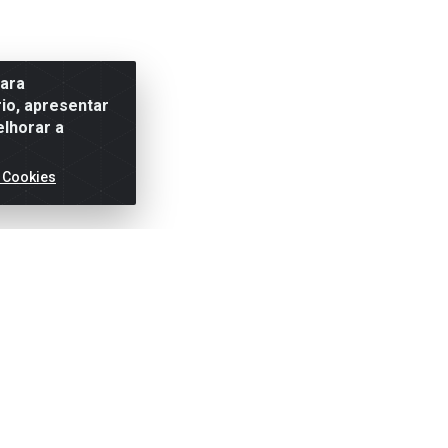
para
io, apresentar
elhorar a
 Cookies