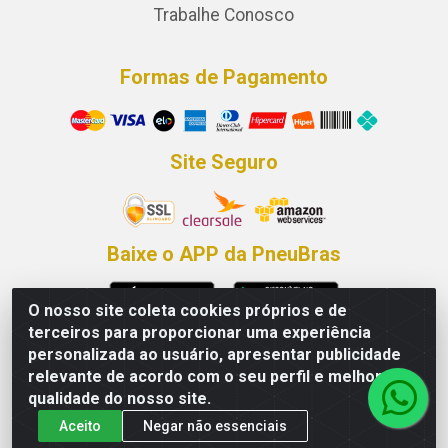
Trabalhe Conosco
Formas de Pagamento
Site Seguro
Baixe o APP da PneuBras
O nosso site coleta cookies próprios e de
terceiros para proporcionar uma experiência
Fale Conosco
personalizada ao usuário, apresentar publicidade
relevante de acordo com o seu perfil e melhorar a
0800 426-6001
qualidade do nosso site.
81 99286-7368
Aceito
Negar não essenciais