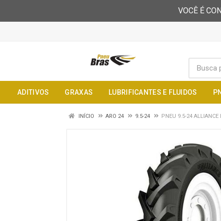
VOCÊ É CON
ADITIVOS
GRAXAS
LUBRIFICANTES E FLUIDOS
P
INÍCIO
ARO 24
9.5-24
PNEU 9.5-24 ALLIANCE