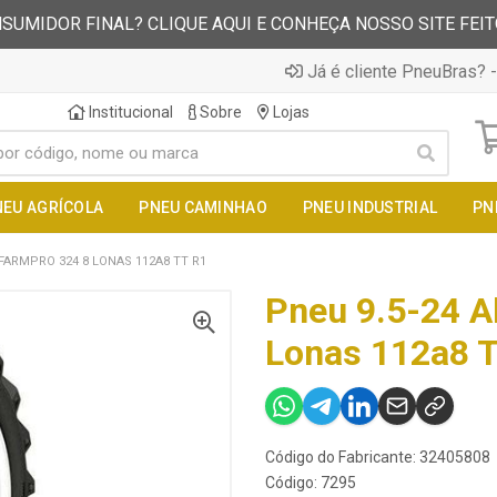
SUMIDOR FINAL? CLIQUE AQUI E CONHEÇA NOSSO SITE FEI
Já é cliente PneuBras? -
Institucional
Sobre
Lojas
NEU AGRÍCOLA
PNEU CAMINHAO
PNEU INDUSTRIAL
PN
 FARMPRO 324 8 LONAS 112A8 TT R1
Pneu 9.5-24 A
Lonas 112a8 T
Código do Fabricante: 32405808
Código: 7295