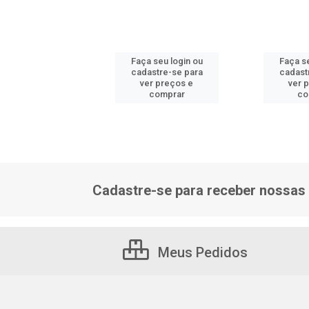
 seu login ou
Faça seu login ou
Faça se
astre-se para
cadastre-se para
cadast
er preços e
ver preços e
ver 
comprar
comprar
co
Cadastre-se para receber nossas 
Meus Pedidos