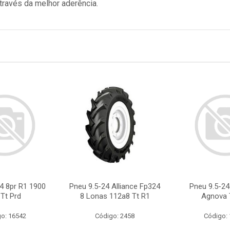
ravés da melhor aderência.
4 8pr R1 1900
Pneu 9.5-24 Alliance Fp324
Pneu 9.5-24
 Tt Prd
8 Lonas 112a8 Tt R1
Agnova 
o: 16542
Código: 2458
Código: