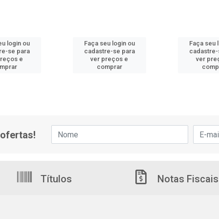
u login ou
Faça seu login ou
Faça seu 
re-se para
cadastre-se para
cadastre-
preços e
ver preços e
ver pre
mprar
comprar
comp
ofertas!
Títulos
Notas Fiscais