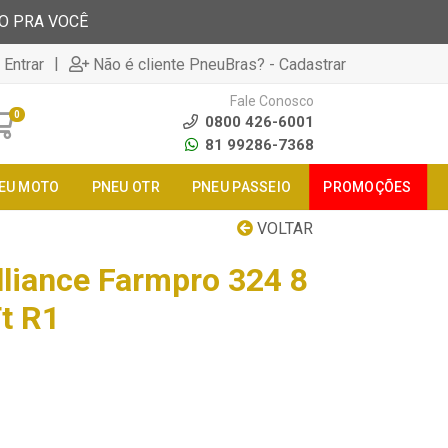
TO PRA VOCÊ
|
 Entrar
Não é cliente PneuBras? - Cadastrar
Fale Conosco
0
0800 426-6001
81 99286-7368
EU MOTO
PNEU OTR
PNEU PASSEIO
PROMOÇÕES
VOLTAR
lliance Farmpro 324 8
t R1