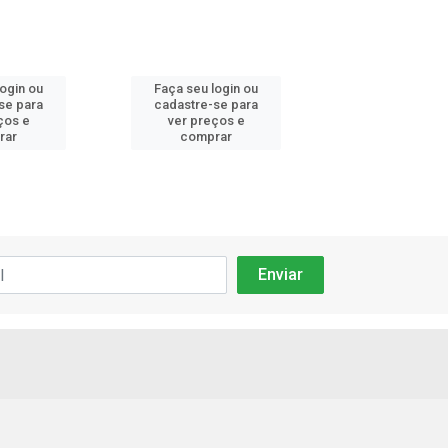
login ou
Faça seu login ou
Faça seu log
se para
cadastre-se para
cadastre-se 
ços e
ver preços e
ver preços
rar
comprar
comprar