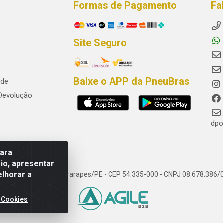
Formas de Pagamento
Fa
Site Seguro
Baixe o APP da PneuBras
ade
 Devolução
dpo
para
io, apresentar
elhorar a
res, Jaboatão dos Guararapes/PE - CEP 54.335-000 - CNPJ 08.678.386/
 Cookies