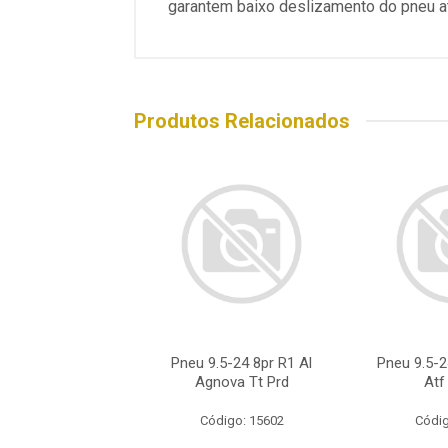
garantem baixo deslizamento do pneu at
Produtos Relacionados
24 Alliance Fp324
Pneu 9.5-24 8pr R1 Al
Pneu 9.5-2
as 112a8 Tt R1
Agnova Tt Prd
Atf
ódigo: 2458
Código: 15602
Códig