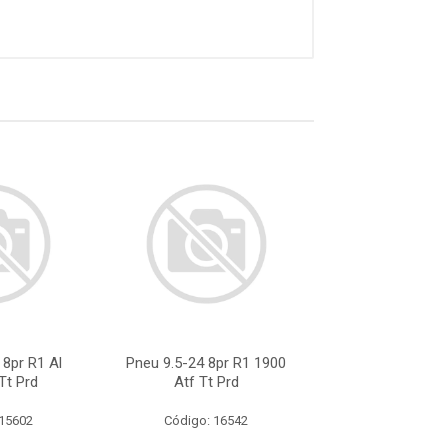
 8pr R1 Al
Pneu 9.5-24 8pr R1 1900
Pneu 9.5-24 Alli
Tt Prd
Atf Tt Prd
8 Lonas 112a8
 15602
Código: 16542
Código: 24