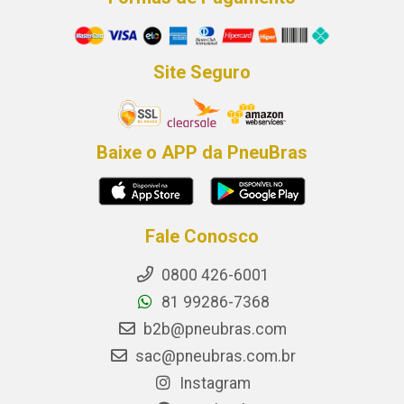
Site Seguro
Baixe o APP da PneuBras
Fale Conosco
0800 426-6001
81 99286-7368
b2b@pneubras.com
sac@pneubras.com.br
Instagram