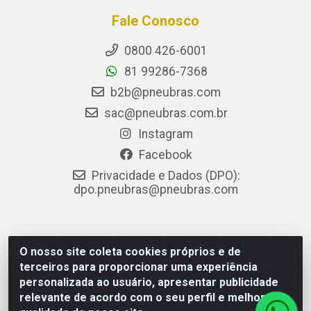
Fale Conosco
0800 426-6001
81 99286-7368
b2b@pneubras.com
sac@pneubras.com.br
Instagram
Facebook
Privacidade e Dados (DPO):
dpo.pneubras@pneubras.com
PneuBras - Rodovia BR-101, KM 82 - Prazeres,
O nosso site coleta cookies próprios e de
Jaboatão dos Guararapes/PE - CEP 54.335-000 - CNPJ
terceiros para proporcionar uma experiência
08.678.386/0001-05 - Pneubras Comércio de Pneus
personalizada ao usuário, apresentar publicidade
Ltda
relevante de acordo com o seu perfil e melhorar a