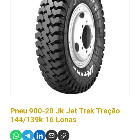
Pneu 900-20 Jk Jet Trak Tração
144/139k 16 Lonas