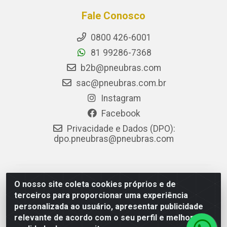
Fale Conosco
0800 426-6001
81 99286-7368
b2b@pneubras.com
sac@pneubras.com.br
Instagram
Facebook
Privacidade e Dados (DPO):
dpo.pneubras@pneubras.com
PneuBras - Rodovia BR-101, KM 82 - Prazeres,
O nosso site coleta cookies próprios e de
Jaboatão dos Guararapes/PE - CEP 54.335-000 - CNPJ
terceiros para proporcionar uma experiência
08.678.386/0001-05 - Pneubras Comércio de Pneus
personalizada ao usuário, apresentar publicidade
Ltda
relevante de acordo com o seu perfil e melhorar a