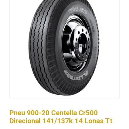
Pneu 900-20 Centella Cr500
Direcional 141/137k 14 Lonas Tt