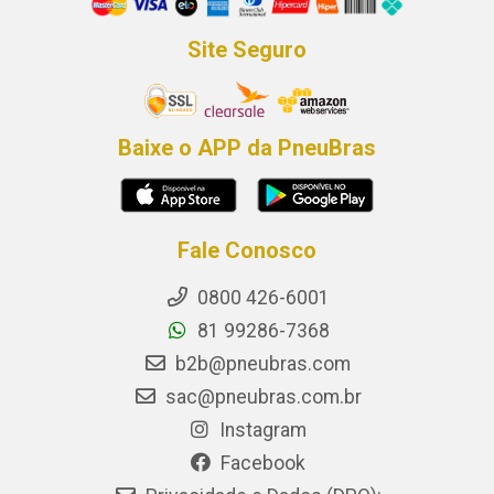
Site Seguro
Baixe o APP da PneuBras
Fale Conosco
0800 426-6001
81 99286-7368
b2b@pneubras.com
sac@pneubras.com.br
Instagram
Facebook