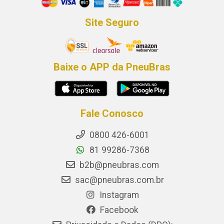
Site Seguro
Baixe o APP da PneuBras
Fale Conosco
0800 426-6001
81 99286-7368
b2b@pneubras.com
sac@pneubras.com.br
Instagram
Facebook