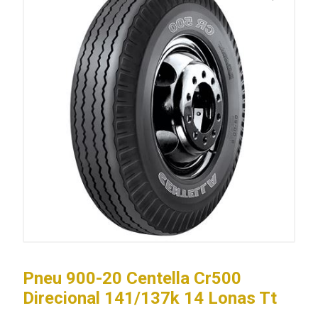
Pneu 900-20 Centella Cr500
Direcional 141/137k 14 Lonas Tt