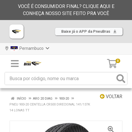
VOCÊ É CONSUMIDOR FINAL? CLIQUE AQUI E
CONHEÇA NOSSO SITE FEITO PRA VOCÊ
Baixe já o APP da PneuBras
Pernambuco
0
VOLTAR
INÍCIO
ARO 20 DIAG
900-20
PNEU 900-20 CENTELLA CR500 DIRECIONAL 141/137K
14 LONAS TT