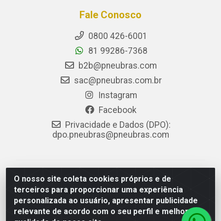
Fale Conosco
0800 426-6001
81 99286-7368
b2b@pneubras.com
sac@pneubras.com.br
Instagram
Facebook
Privacidade e Dados (DPO):
dpo.pneubras@pneubras.com
PneuBras - Rodovia BR-101, KM 82 - Prazeres,
O nosso site coleta cookies próprios e de
Jaboatão dos Guararapes/PE - CEP 54.335-000 - CNPJ
terceiros para proporcionar uma experiência
08.678.386/0001-05 - Pneubras Comércio de Pneus
personalizada ao usuário, apresentar publicidade
Ltda
relevante de acordo com o seu perfil e melhorar a