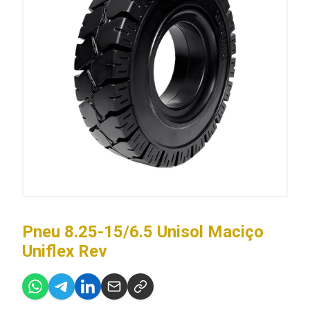
Pneu 8.25-15/6.5 Unisol Maciço
Uniflex Rev