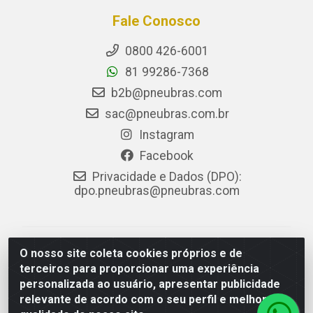
Fale Conosco
0800 426-6001
81 99286-7368
b2b@pneubras.com
sac@pneubras.com.br
Instagram
Facebook
Privacidade e Dados (DPO):
dpo.pneubras@pneubras.com
PneuBras - Rodovia BR-101, KM 82 - Prazeres,
O nosso site coleta cookies próprios e de
Jaboatão dos Guararapes/PE - CEP 54.335-000 - CNPJ
terceiros para proporcionar uma experiência
08.678.386/0001-05 - Pneubras Comércio de Pneus
personalizada ao usuário, apresentar publicidade
Ltda
relevante de acordo com o seu perfil e melhorar a