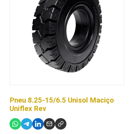
Pneu 8.25-15/6.5 Unisol Maciço
Uniflex Rev