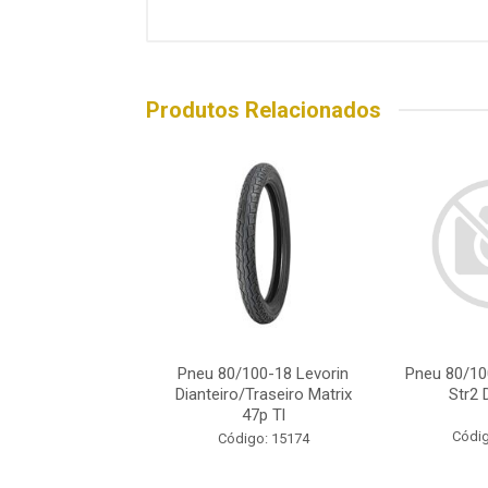
Produtos Relacionados
/100-18 Michelin
Pneu 80/100-18 Levorin
Pneu 80/10
a Dianteiro 47s Tl
Dianteiro/Traseiro Matrix
Str2 
47p Tl
ódigo: 2416
Códig
Código: 15174