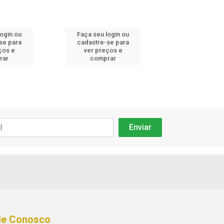
login ou
Faça seu login ou
Faça seu log
se para
cadastre-se para
cadastre-se 
ços e
ver preços e
ver preços
rar
comprar
comprar
le Conosco