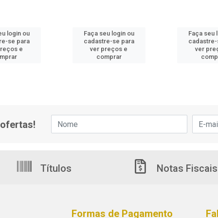
u login ou
Faça seu login ou
Faça seu 
re-se para
cadastre-se para
cadastre-
preços e
ver preços e
ver pre
mprar
comprar
comp
ofertas!
Títulos
Notas Fiscais
Formas de Pagamento
Fa