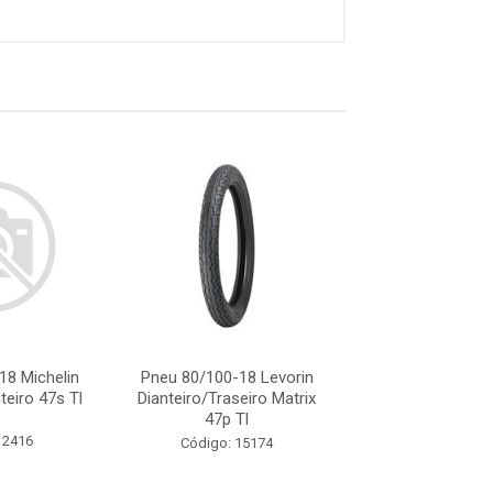
18 Michelin
Pneu 80/100-18 Levorin
Pneu 80/100-18 
nteiro 47s Tl
Dianteiro/Traseiro Matrix
Str2 Dt 47s
47p Tl
 2416
Código: 15
Código: 15174