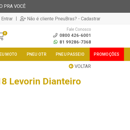
TO PRA VOCÊ
|
 Entrar
Não é cliente PneuBras? - Cadastrar
Fale Conosco
0
0800 426-6001
81 99286-7368
EU MOTO
PNEU OTR
PNEU PASSEIO
PROMOÇÕES
VOLTAR
8 Levorin Dianteiro