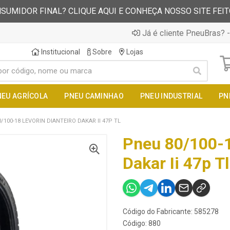
SUMIDOR FINAL? CLIQUE AQUI E CONHEÇA NOSSO SITE FEI
Já é cliente PneuBras? -
Institucional
Sobre
Lojas
NEU AGRÍCOLA
PNEU CAMINHAO
PNEU INDUSTRIAL
PN
/100-18 LEVORIN DIANTEIRO DAKAR II 47P TL
Pneu 80/100-1
Dakar Ii 47p Tl
Código do Fabricante: 585278
Código: 880