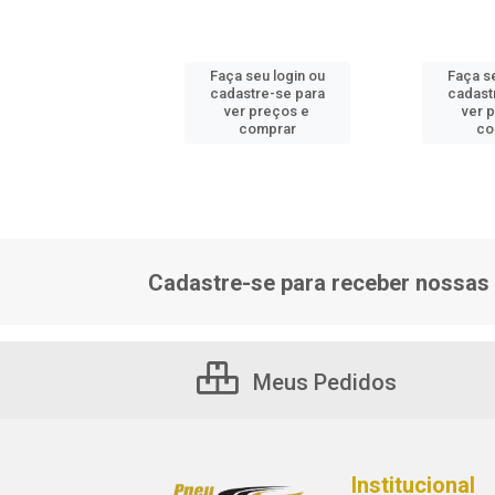
 seu login ou
Faça seu login ou
Faça se
astre-se para
cadastre-se para
cadast
er preços e
ver preços e
ver 
comprar
comprar
co
Cadastre-se para receber nossas 
Meus Pedidos
Institucional