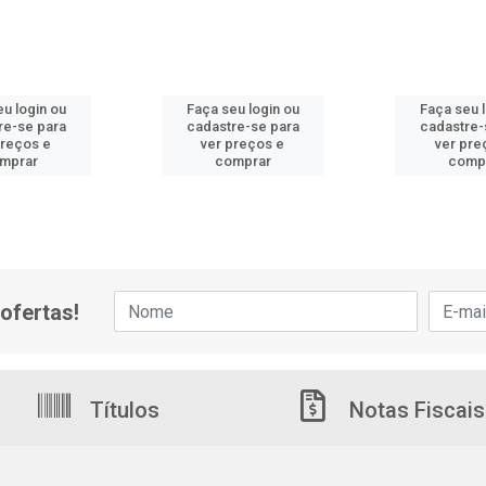
u login ou
Faça seu login ou
Faça seu 
re-se para
cadastre-se para
cadastre-
preços e
ver preços e
ver pre
mprar
comprar
comp
ofertas!
Títulos
Notas Fiscais