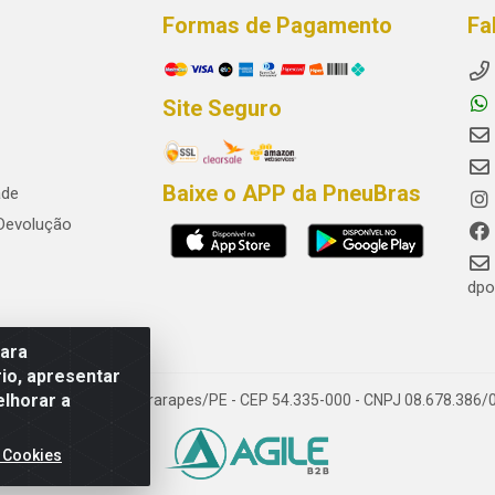
Formas de Pagamento
Fa
Site Seguro
Baixe o APP da PneuBras
ade
 Devolução
dpo
para
io, apresentar
elhorar a
res, Jaboatão dos Guararapes/PE - CEP 54.335-000 - CNPJ 08.678.386/
 Cookies