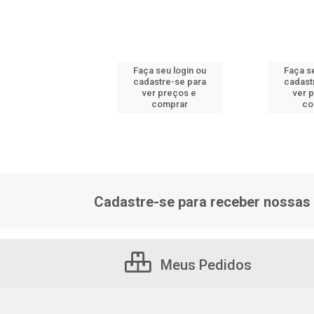
 seu login ou
Faça seu login ou
Faça se
astre-se para
cadastre-se para
cadast
er preços e
ver preços e
ver 
comprar
comprar
co
Cadastre-se para receber nossas 
Meus Pedidos