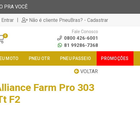
TO PRA VOCÊ
|
 Entrar
Não é cliente PneuBras? - Cadastrar
Fale Conosco
0
0800 426-6001
81 99286-7368
EU MOTO
PNEU OTR
PNEU PASSEIO
PROMOÇÕES
VOLTAR
lliance Farm Pro 303
Tt F2