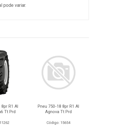
l pode variar.
 8pr R1 Al
Pneu 750-18 8pr R1 Al
Pneu 750-18 Alli
6 Tt Prd
Agnova Tt Prd
Farm Pro 32
 11262
Código: 15654
Código: 22