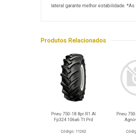
lateral garante melhor estabilidade. *A
Produtos Relacionados
18 Alliance 106a6
Pneu 750-18 8pr R1 Al
Pneu 750-
m Pro 324 R1
Fp324 106a6 Tt Prd
Agnov
ódigo: 2219
Código: 11262
Códig