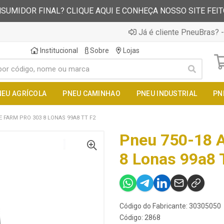
SUMIDOR FINAL? CLIQUE AQUI E CONHEÇA NOSSO SITE FEI
Já é cliente PneuBras? -
Institucional
Sobre
Lojas
NEU AGRÍCOLA
PNEU CAMINHAO
PNEU INDUSTRIAL
PN
E FARM PRO 303 8 LONAS 99A8 TT F2
Pneu 750-18 A
8 Lonas 99a8 
Código do Fabricante: 30305050
Código: 2868