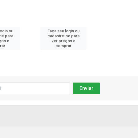
login ou
Faça seu login ou
Faça seu log
se para
cadastre-se para
cadastre-se 
ços e
ver preços e
ver preços
rar
comprar
comprar