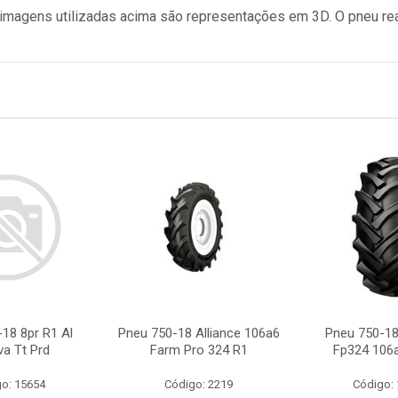
s imagens utilizadas acima são representações em 3D. O pneu rea
18 8pr R1 Al
Pneu 750-18 Alliance 106a6
Pneu 750-18
a Tt Prd
Farm Pro 324 R1
Fp324 106a
o: 15654
Código: 2219
Código: