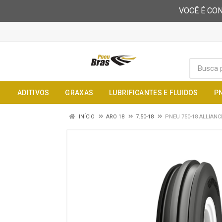
VOCÊ É CON
ADITIVOS
GRAXAS
LUBRIFICANTES E FLUIDOS
P
INÍCIO
ARO 18
7.50-18
PNEU 750-18 ALLIANC