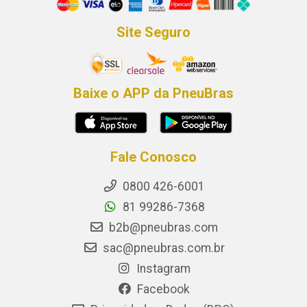
Site Seguro
Baixe o APP da PneuBras
Fale Conosco
0800 426-6001
81 99286-7368
b2b@pneubras.com
sac@pneubras.com.br
Instagram
Facebook