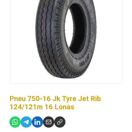
Pneu 750-16 Jk Tyre Jet Rib
124/121m 16 Lonas