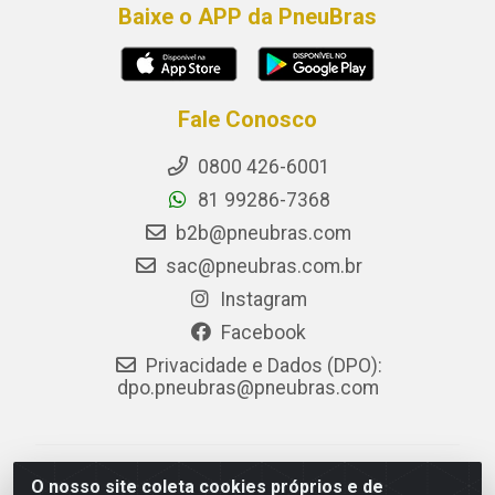
Baixe o APP da PneuBras
Fale Conosco
0800 426-6001
81 99286-7368
b2b@pneubras.com
sac@pneubras.com.br
Instagram
Facebook
Privacidade e Dados (DPO):
dpo.pneubras@pneubras.com
PneuBras - Rodovia BR-101, KM 82 - Prazeres,
O nosso site coleta cookies próprios e de