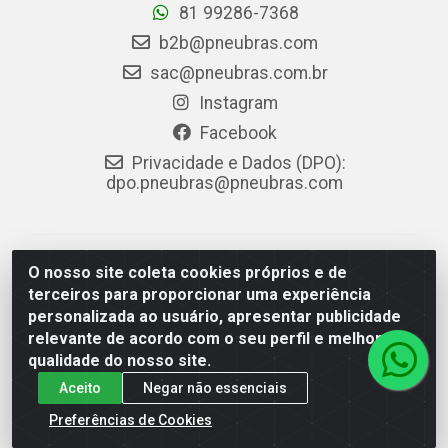
81 99286-7368
b2b@pneubras.com
sac@pneubras.com.br
Instagram
Facebook
Privacidade e Dados (DPO):
dpo.pneubras@pneubras.com
PneuBras - Rodovia BR-101, KM 82 - Prazeres,
O nosso site coleta cookies próprios e de
Jaboatão dos Guararapes/PE - CEP 54.335-000 - CNPJ
terceiros para proporcionar uma experiência
08.678.386/0001-05 - Pneubras Comércio de Pneus
personalizada ao usuário, apresentar publicidade
Ltda
relevante de acordo com o seu perfil e melhorar a
qualidade do nosso site.
Aceito
Negar não essenciais
Preferências de Cookies