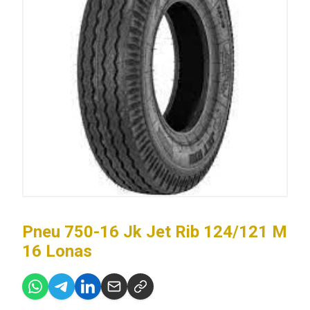
Pneu 750-16 Jk Jet Rib 124/121 M
16 Lonas