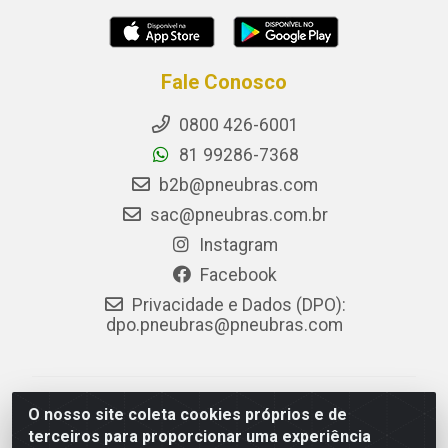
Fale Conosco
0800 426-6001
81 99286-7368
b2b@pneubras.com
sac@pneubras.com.br
Instagram
Facebook
Privacidade e Dados (DPO):
dpo.pneubras@pneubras.com
PneuBras - Rodovia BR-101, KM 82 - Prazeres,
O nosso site coleta cookies próprios e de
Jaboatão dos Guararapes/PE - CEP 54.335-000 - CNPJ
terceiros para proporcionar uma experiência